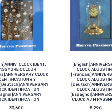
sh]ANNIV. CLOCK IDENT.
[English]ANNIVERS
ASSMORE COLOUR
CLOCK ADJUSTIN
ais]ANNIVERSARY CLOCK
[Francais]ANNIVER
DENTIFICATION en
CLOCK ADJUSTIN
r[Deutsch]ANNIVERSARY
[Deutsch]ANNIVER
OCK IDENTIFICATION
CLOCK ADJUSTIN
pagnol]ANNIVERSARY
[Espagnol]ANNIVER
OCK IDENTIFICATION
CLOCK AJ M PASSM
33,60€
8,29€