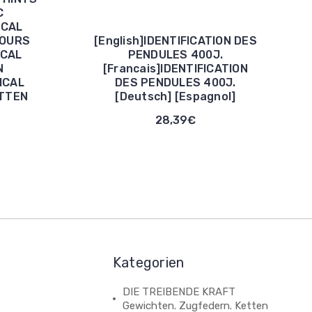
C
ICAL
COURS
[English]IDENTIFICATION DES
ICAL
PENDULES 400J.
N
[Francais]IDENTIFICATION
ICAL
DES PENDULES 400J.
ITTEN
[Deutsch] [Espagnol]
28,39€
Kategorien
DIE TREIBENDE KRAFT
Gewichten. Zugfedern. Ketten