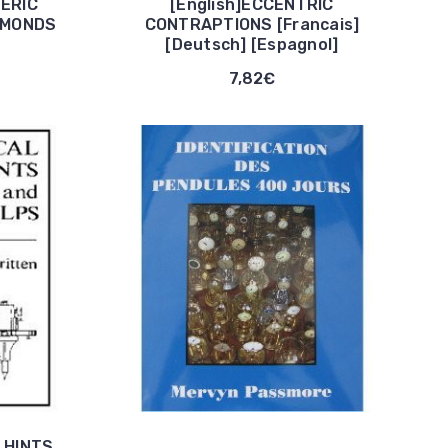
 ERIC
[English]ECCENTRIC
AMONDS
CONTRAPTIONS [Francais]
[Deutsch] [Espagnol]
7,82€
 HINTS