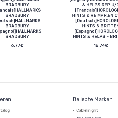
BRADBURY
& HELPS REP U/
rancais]HALLMARKS
[Francais]HOROLOG
BRADBURY
HINTS & REIMPR.EN 
eutsch]HALLMARKS
[Deutsch]HOROLOG
BRADBURY
HINTS & BRITTE
spagnol]HALLMARKS
[Espagnol]HOROLOG
BRADBURY
HINTS & HELPS - BR
6,77€
16,74€
ieren
Beliebte Marken
talog
Cableknight