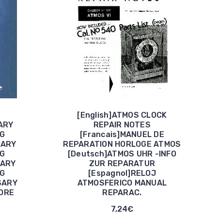
[English]ATMOS CLOCK
ARY
REPAIR NOTES
G
[Francais]MANUEL DE
SARY
REPARATION HORLOGE ATMOS
G
[Deutsch]ATMOS UHR -INFO
SARY
ZUR REPARATUR
G
[Espagnol]RELOJ
SARY
ATMOSFERICO MANUAL
ORE
REPARAC.
7,24€