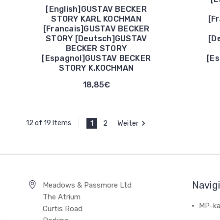
[English]GUSTAV BECKER
STORY KARL KOCHMAN
[F
[Francais]GUSTAV BECKER
STORY [Deutsch]GUSTAV
[D
BECKER STORY
[Espagnol]GUSTAV BECKER
[E
STORY K.KOCHMAN
18,85€
1
2
Weiter
12 of 19 Items
Navig
Meadows & Passmore Ltd
The Atrium
MP-ka
Curtis Road