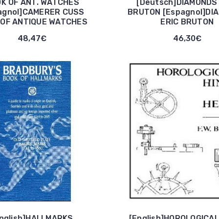
K OF ANT. WATCHES
[Deutsch]DIAMONDS
agnol]CAMERER CUSS
BRUTON [Espagnol]DI
 OF ANTIQUE WATCHES
ERIC BRUTON
48,47€
46,30€
nglish]HALLMARKS
[English]HOROLOGICAL