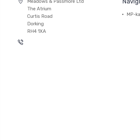
Navig
Meadows & Passmore Ltd
The Atrium
MP-ka
Curtis Road
Dorking
RH4 1XA