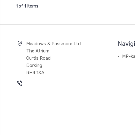
1 of 1 Items
Navig
Meadows & Passmore Ltd
The Atrium
MP-ka
Curtis Road
Dorking
RH4 1XA