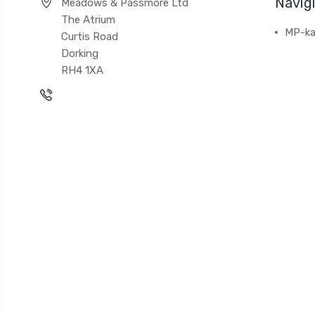
Navig
Meadows & Passmore Ltd
The Atrium
MP-ka
Curtis Road
Dorking
RH4 1XA