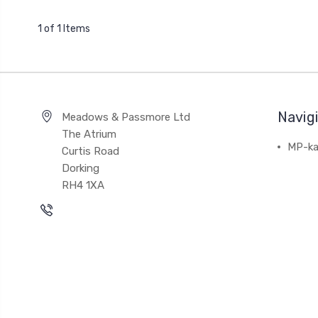
1 of 1 Items
Navig
Meadows & Passmore Ltd
The Atrium
MP-ka
Curtis Road
Dorking
RH4 1XA