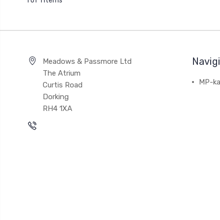
1 of 1 Items
Navig
Meadows & Passmore Ltd
The Atrium
MP-ka
Curtis Road
Dorking
RH4 1XA