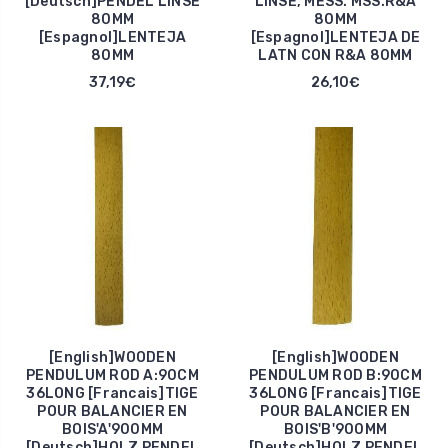
[Deutsch]PENDEL LINSE
LINSE, MESS. MSS.R&A
80MM
80MM
[Espagnol]LENTEJA
[Espagnol]LENTEJA DE
80MM
LATN CON R&A 80MM
37,19€
26,10€
[English]WOODEN
[English]WOODEN
PENDULUM ROD A:90CM
PENDULUM ROD B:90CM
36LONG [Francais]TIGE
36LONG [Francais]TIGE
POUR BALANCIER EN
POUR BALANCIER EN
BOIS'A'900MM
BOIS'B'900MM
[Deutsch]HOLZ PENDEL
[Deutsch]HOLZ PENDEL