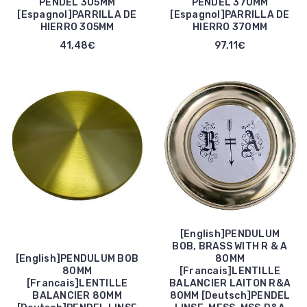
PENDEL 305MM
PENDEL 370MM
[Espagnol]PARRILLA DE
[Espagnol]PARRILLA DE
HIERRO 305MM
HIERRO 370MM
41,48€
97,11€
[English]PENDULUM
BOB, BRASS WITH R & A
[English]PENDULUM BOB
80MM
80MM
[Francais]LENTILLE
[Francais]LENTILLE
BALANCIER LAITON R&A
BALANCIER 80MM
80MM [Deutsch]PENDEL