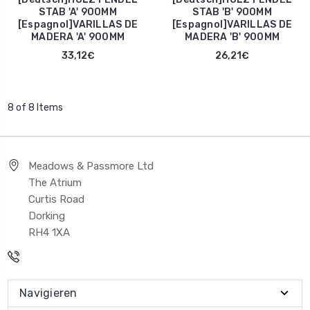
STAB 'A' 900MM
STAB 'B' 900MM
[Espagnol]VARILLAS DE
[Espagnol]VARILLAS DE
MADERA 'A' 900MM
MADERA 'B' 900MM
33,12€
26,21€
8 of 8 Items
Meadows & Passmore Ltd
The Atrium
Curtis Road
Dorking
RH4 1XA
Navigieren