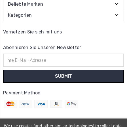
Beliebte Marken
Kategorien
Vernetzen Sie sich mit uns
Abonnieren Sie unseren Newsletter
E-
Mail-
Adresse
Payment Method
We use cookies (and other similar technologies) to collect data
© 2026
Uhrenteile Lager