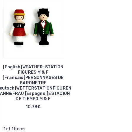
[English]WEATHER-STATION
FIGURES M & F
[Francais]PERSONNAGES DE
BAROMETRE
Deutsch]WETTERSTATIONFIGUREN
ANN&FRAU [Espagnol]ESTACION
DE TIEMPO M & F
10,78€
1 of 1 Items