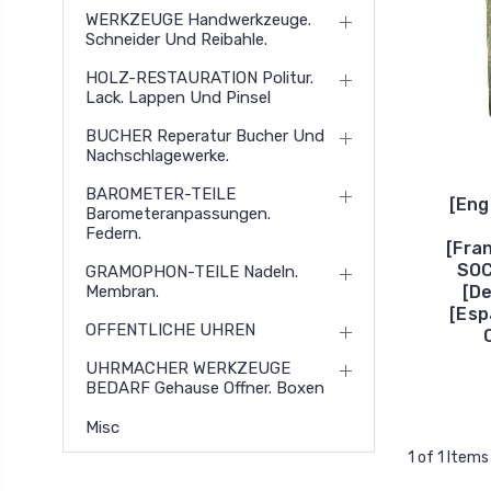
WERKZEUGE Handwerkzeuge.
Schneider Und Reibahle.
HOLZ-RESTAURATION Politur.
Lack. Lappen Und Pinsel
BUCHER Reperatur Bucher Und
Nachschlagewerke.
BAROMETER-TEILE
[Eng
Barometeranpassungen.
Federn.
[Fra
SOC
GRAMOPHON-TEILE Nadeln.
[D
Membran.
[Es
OFFENTLICHE UHREN
UHRMACHER WERKZEUGE
BEDARF Gehause Offner. Boxen
Misc
1 of 1 Items