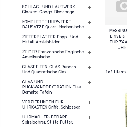
SCHLAG- UND LAUTWERK
Glocken. Gongs. Blasebage.
KOMPLETTE UHRWERKE.
BAUSATZE Quarz. Mechanische
MESSIN
LINSE &
ZIFFERBLATTER Papp- Und
Metall. Abziehbilder.
FUR ZA
UHR
ZEIGER Franzosische Englische
Amerikanische
GLASREIFEN. GLAS Rundes
Und Quadratische Glas.
1 of 1 Items
GLAS UND
RUCKWANDDEKORATION Glas
Bemalte Tafeln
VERZIERUNGEN FUR
UHRKASTEN Griffe. Schlosser.
UHRMACHER-BEDARF
Spiralbohrer. Stifte Futter.