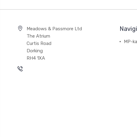
Navig
Meadows & Passmore Ltd
The Atrium
MP-ka
Curtis Road
Dorking
RH4 1XA