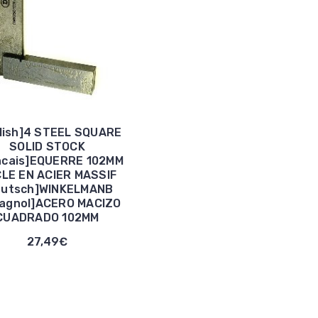
lish]4 STEEL SQUARE
SOLID STOCK
ncais]EQUERRE 102MM
LE EN ACIER MASSIF
eutsch]WINKELMANB
pagnol]ACERO MACIZO
CUADRADO 102MM
27,49€