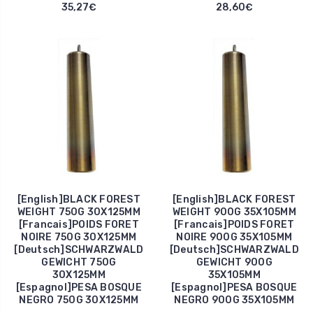
35,27€
28,60€
[English]BLACK FOREST
[English]BLACK FOREST
WEIGHT 750G 30X125MM
WEIGHT 900G 35X105MM
[Francais]POIDS FORET
[Francais]POIDS FORET
NOIRE 750G 30X125MM
NOIRE 900G 35X105MM
[Deutsch]SCHWARZWALD
[Deutsch]SCHWARZWALD
GEWICHT 750G
GEWICHT 900G
30X125MM
35X105MM
[Espagnol]PESA BOSQUE
[Espagnol]PESA BOSQUE
NEGRO 750G 30X125MM
NEGRO 900G 35X105MM