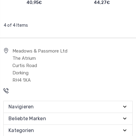
40,95€
44,27€
4 of 4 Items
Meadows & Passmore Ltd
The Atrium
Curtis Road
Dorking
RH4 1XA
Navigieren
Beliebte Marken
Kategorien