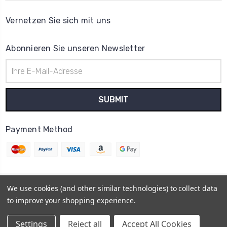
Vernetzen Sie sich mit uns
Abonnieren Sie unseren Newsletter
E-
Mail-
Adresse
Payment Method
We use cookies (and other similar technologies) to collect data
© 2026
Uhrenteile Lager
to improve your shopping experience.
Powered by
BigCommerce
Sitemap
Settings
Reject all
Accept All Cookies
BigCommerce Theme by
1Center