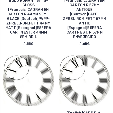
BOLD ROMAN 1 3/4 S-
[Francais]CADRAN EN
GLOSS
CARTON R 57MM
[Francais]CADRAN EN
ANTIQUE
CARTON R 44MM SEMI-
[Deutsch]PAPP-
GLACE [Deutsch]PAPP-
ZFRBL.ROM.FETT 57MM
ZFRBL.ROM.FETT 44MM
ANTIK
MATT [Espagnol]ESFERA
[Espagnol]ESFERA
CARTN EST. R 44MM
CARTN EST. R 57MM
SEMIBRIL
ENVEJECIDO
4,55€
4,65€