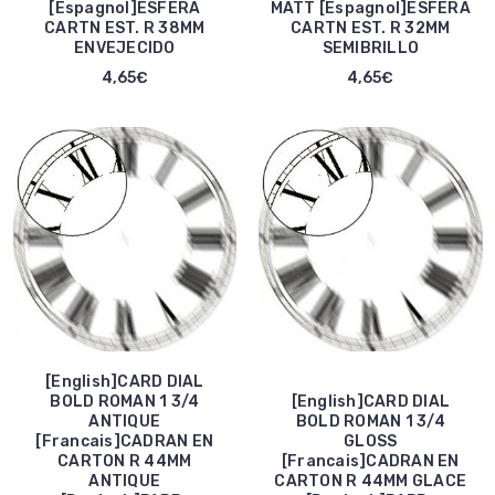
[Espagnol]ESFERA
MATT [Espagnol]ESFERA
CARTN EST. R 38MM
CARTN EST. R 32MM
ENVEJECIDO
SEMIBRILLO
4,65€
4,65€
[English]CARD DIAL
BOLD ROMAN 1 3/4
[English]CARD DIAL
ANTIQUE
BOLD ROMAN 1 3/4
[Francais]CADRAN EN
GLOSS
CARTON R 44MM
[Francais]CADRAN EN
ANTIQUE
CARTON R 44MM GLACE