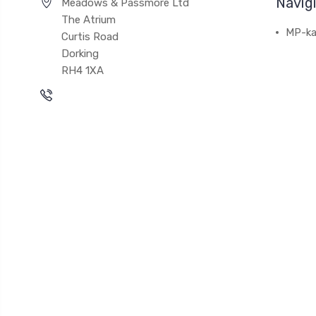
Navig
Meadows & Passmore Ltd
The Atrium
MP-ka
Curtis Road
Dorking
RH4 1XA