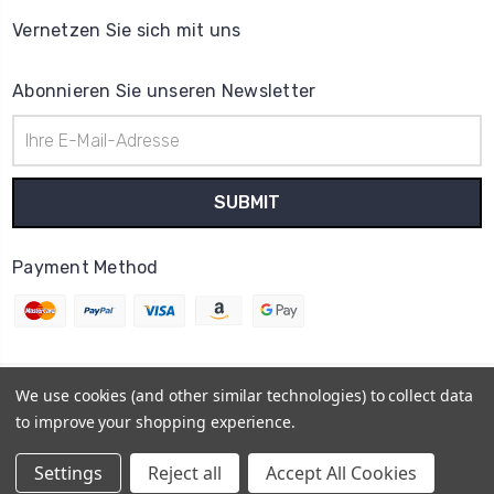
Vernetzen Sie sich mit uns
Abonnieren Sie unseren Newsletter
E-
Mail-
Adresse
Payment Method
We use cookies (and other similar technologies) to collect data
© 2026
Uhrenteile Lager
to improve your shopping experience.
Powered by
BigCommerce
Sitemap
Settings
Reject all
Accept All Cookies
BigCommerce Theme by
1Center