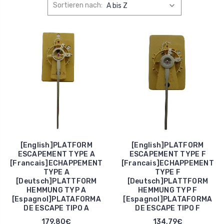
Sortieren nach:
[English]PLATFORM
[English]PLATFORM
ESCAPEMENT TYPE A
ESCAPEMENT TYPE F
[Francais]ECHAPPEMENT
[Francais]ECHAPPEMENT
TYPE A
TYPE F
[Deutsch]PLATTFORM
[Deutsch]PLATTFORM
HEMMUNG TYP A
HEMMUNG TYP F
[Espagnol]PLATAFORMA
[Espagnol]PLATAFORMA
DE ESCAPE TIPO A
DE ESCAPE TIPO F
179,80€
134,79€