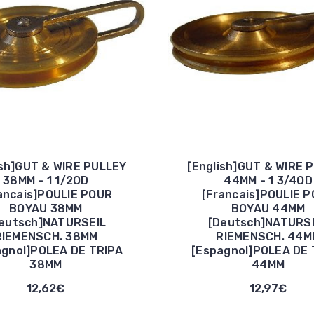
ish]GUT & WIRE PULLEY
[English]GUT & WIRE 
38MM - 1 1/2OD
44MM - 1 3/4OD
ancais]POULIE POUR
[Francais]POULIE 
BOYAU 38MM
BOYAU 44MM
eutsch]NATURSEIL
[Deutsch]NATURS
RIEMENSCH. 38MM
RIEMENSCH. 44M
agnol]POLEA DE TRIPA
[Espagnol]POLEA DE 
38MM
44MM
12,62€
12,97€