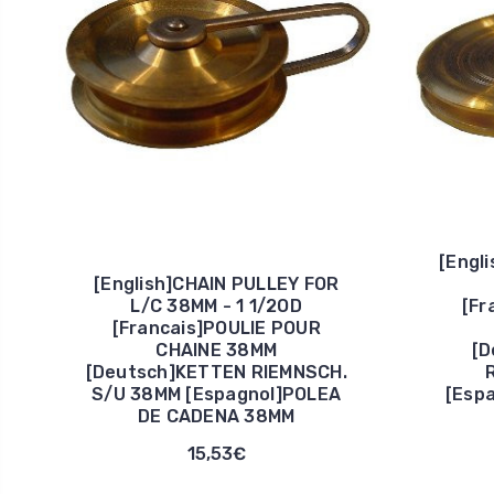
[Engl
[English]CHAIN PULLEY FOR
L/C 38MM - 1 1/2OD
[Fr
[Francais]POULIE POUR
CHAINE 38MM
[D
[Deutsch]KETTEN RIEMNSCH.
S/U 38MM [Espagnol]POLEA
[Esp
DE CADENA 38MM
15,53€