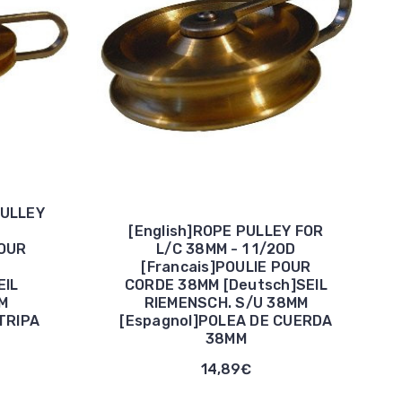
PULLEY
[English]ROPE PULLEY FOR
POUR
L/C 38MM - 1 1/2OD
[Francais]POULIE POUR
EIL
CORDE 38MM [Deutsch]SEIL
M
RIEMENSCH. S/U 38MM
TRIPA
[Espagnol]POLEA DE CUERDA
38MM
14,89€