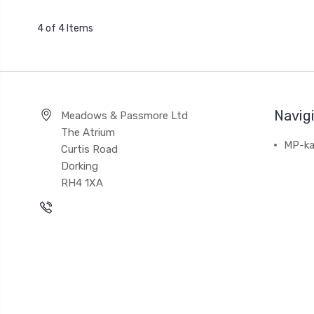
4 of 4 Items
Navig
Meadows & Passmore Ltd
The Atrium
MP-ka
Curtis Road
Dorking
RH4 1XA