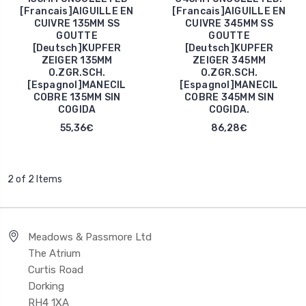
[Francais]AIGUILLE EN
[Francais]AIGUILLE EN
CUIVRE 135MM SS
CUIVRE 345MM SS
GOUTTE
GOUTTE
[Deutsch]KUPFER
[Deutsch]KUPFER
ZEIGER 135MM
ZEIGER 345MM
O.ZGR.SCH.
O.ZGR.SCH.
[Espagnol]MANECIL
[Espagnol]MANECIL
COBRE 135MM SIN
COBRE 345MM SIN
COGIDA
COGIDA.
55,36€
86,28€
2 of 2 Items
Meadows & Passmore Ltd
The Atrium
Curtis Road
Dorking
RH4 1XA