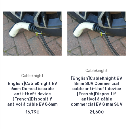
Cableknight
Cableknight
[English]CableKnight EV
English]CableKnight EV
8mm SUV Commercial
6mm Domestic cable
cable anti-theft device
anti-theft device
[French]Dispositif
[French]Dispositif
antivol à câble
antivol à câble EV 86mm
commercial EV 8 mm SUV
16,79€
21,60€