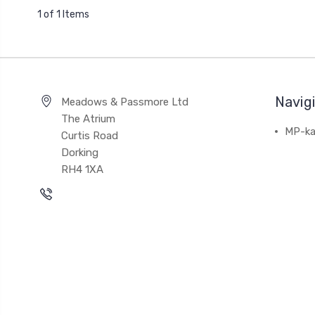
1 of 1 Items
Navig
Meadows & Passmore Ltd
The Atrium
MP-ka
Curtis Road
Dorking
RH4 1XA