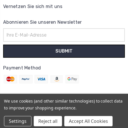
Vernetzen Sie sich mit uns
Abonnieren Sie unseren Newsletter
E-
Mail-
Adresse
Payment Method
We use cookies (and other similar technologies) to collect data
© 2026
Uhrenteile Lager
to improve your shopping experience.
Powered by
BigCommerce
Sitemap
Settings
Reject all
Accept All Cookies
BigCommerce Theme by
1Center