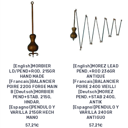
[English]MORBIER
[English]MOREZ LEAD
LD/PEND+ROD. 215GR
PEND.+ROD 236GR
HAND MADE
ANTIQUE
[Francais]BALANCIER
[Francais]BALANCIER
POIRE 220G FORGE MAIN
POIRE 240G VIEILLI
B [Deutsch]MORBIER
[Deutsch]MOREZ
PEND+STAB. 215G,
PEND.+STAB 240G,
HNDAR.
ANTIK
[Espagnol]PENDULO Y
[Espagnol]PENDULO Y
VARILLA 215GR HECH
VARILLA 240GR
MANO
ANTIGUO
57,21€
57,21€