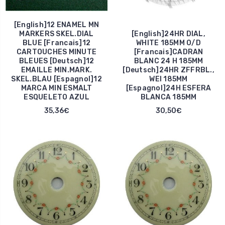
[English]12 ENAMEL MN
MARKERS SKEL.DIAL
[English]24HR DIAL,
BLUE [Francais]12
WHITE 185MM O/D
CARTOUCHES MINUTE
[Francais]CADRAN
BLEUES [Deutsch]12
BLANC 24 H 185MM
EMAILLE MIN.MARK.
[Deutsch]24HR ZFFRBL.,
SKEL.BLAU [Espagnol]12
WEI 185MM
MARCA MIN ESMALT
[Espagnol]24H ESFERA
ESQUELETO AZUL
BLANCA 185MM
35,36€
30,50€