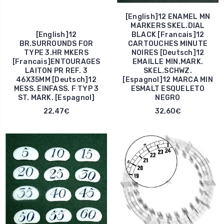
[English]12 ENAMEL MN
MARKERS SKEL.DIAL
[English]12
BLACK [Francais]12
BR.SURROUNDS FOR
CARTOUCHES MINUTE
TYPE 3.HR MKERS
NOIRES [Deutsch]12
[Francais]ENTOURAGES
EMAILLE MIN.MARK.
LAITON PR REF. 3
SKEL.SCHWZ.
46X35MM [Deutsch]12
[Espagnol]12 MARCA MIN
MESS. EINFASS. F TYP 3
ESMALT ESQUELETO
ST. MARK. [Espagnol]
NEGRO
22,47€
32,60€