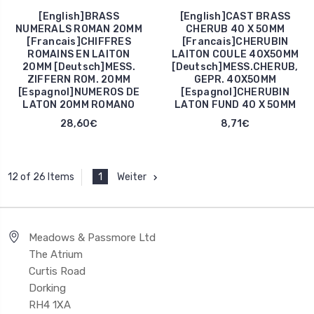
[English]BRASS
[English]CAST BRASS
NUMERALS ROMAN 20MM
CHERUB 40 X 50MM
[Francais]CHIFFRES
[Francais]CHERUBIN
ROMAINS EN LAITON
LAITON COULE 40X50MM
20MM [Deutsch]MESS.
[Deutsch]MESS.CHERUB,
ZIFFERN ROM. 20MM
GEPR. 40X50MM
[Espagnol]NUMEROS DE
[Espagnol]CHERUBIN
LATON 20MM ROMANO
LATON FUND 40 X 50MM
28,60€
8,71€
1
Weiter
12 of 26 Items
Meadows & Passmore Ltd
The Atrium
Curtis Road
Dorking
RH4 1XA