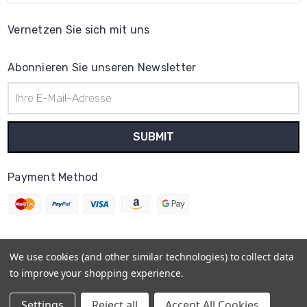
Vernetzen Sie sich mit uns
Abonnieren Sie unseren Newsletter
E-
Mail-
Adresse
Payment Method
We use cookies (and other similar technologies) to collect data
© 2026
Uhrenteile Lager
to improve your shopping experience.
Powered by
BigCommerce
Sitemap
Settings
Reject all
Accept All Cookies
BigCommerce Theme by
1Center