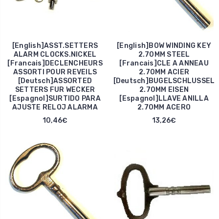
[English]ASST.SETTERS
[English]BOW WINDING KEY
ALARM CLOCKS.NICKEL
2.70MM STEEL
[Francais]DECLENCHEURS
[Francais]CLE A ANNEAU
ASSORTI POUR REVEILS
2.70MM ACIER
[Deutsch]ASSORTED
[Deutsch]BUGELSCHLUSSEL
SETTERS FUR WECKER
2.70MM EISEN
[Espagnol]SURTIDO PARA
[Espagnol]LLAVE ANILLA
AJUSTE RELOJ ALARMA
2.70MM ACERO
10,46€
13,26€