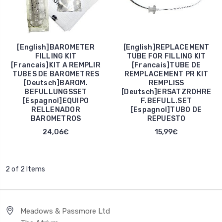
[English]BAROMETER
[English]REPLACEMENT
FILLING KIT
TUBE FOR FILLING KIT
[Francais]KIT A REMPLIR
[Francais]TUBE DE
TUBES DE BAROMETRES
REMPLACEMENT PR KIT
[Deutsch]BAROM.
REMPLISS
BEFULLUNGSSET
[Deutsch]ERSATZROHRE
[Espagnol]EQUIPO
F.BEFULL.SET
RELLENADOR
[Espagnol]TUBO DE
BAROMETROS
REPUESTO
24,06€
15,99€
2 of 2 Items
Meadows & Passmore Ltd