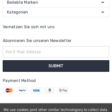
Beliebte Marken
Kategorien
Vernetzen Sie sich mit uns
Abonnieren Sie unseren Newsletter
E-
Mail-
Adresse
Payment Method
We use cookies (and other similar technologies) to collect data
© 2026
Uhrenteile Lager