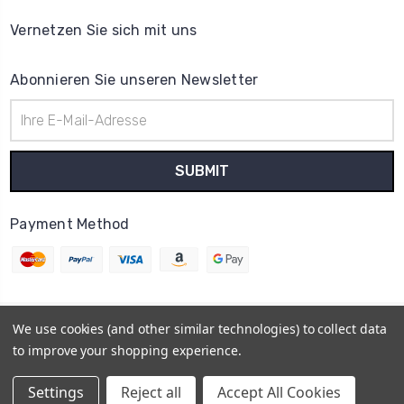
Vernetzen Sie sich mit uns
Abonnieren Sie unseren Newsletter
E-
Mail-
Adresse
Payment Method
We use cookies (and other similar technologies) to collect data
© 2026
Uhrenteile Lager
to improve your shopping experience.
Powered by
BigCommerce
Sitemap
Settings
Reject all
Accept All Cookies
BigCommerce Theme by
1Center