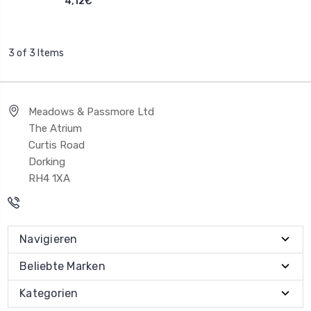
4,12€
3 of 3 Items
Meadows & Passmore Ltd
The Atrium
Curtis Road
Dorking
RH4 1XA
Navigieren
Beliebte Marken
Kategorien