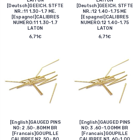
LAITON
LAITON
[Deutsch]GEEICH. STFTE
[Deutsch]GEEICH. STFTE
NR.:11 1.30-1.7 ME.
NR.:12 1.40-1.75 ME
[Espagnol]CALIBRES
[Espagnol]CALIBRES
NUMERO:11 1.30-1.7
NUMERO:12 1.40-1.75
LATON
LATON
6,71€
6,71€
[English]GAUGED PINS
[English]GAUGED PINS
NO: 2 .50-.80MM BR
NO: 3 .60-1.00MM BR
[Francais]GOUPILLE
[Francais]GOUPILLE
CALIBREE N2 .50-.80
CALIBREE N3 .60-1.00