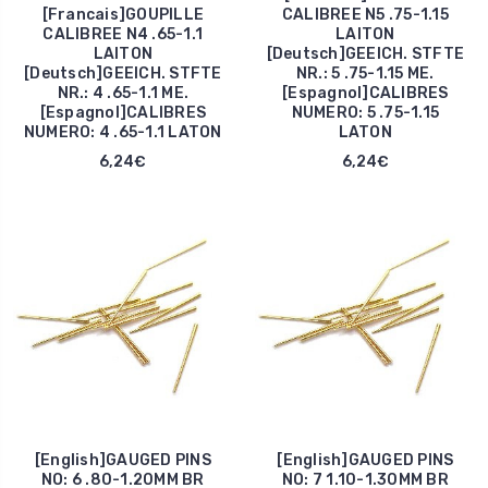
[Francais]GOUPILLE
CALIBREE N5 .75-1.15
CALIBREE N4 .65-1.1
LAITON
LAITON
[Deutsch]GEEICH. STFTE
[Deutsch]GEEICH. STFTE
NR.: 5 .75-1.15 ME.
NR.: 4 .65-1.1 ME.
[Espagnol]CALIBRES
[Espagnol]CALIBRES
NUMERO: 5 .75-1.15
NUMERO: 4 .65-1.1 LATON
LATON
6,24€
6,24€
[English]GAUGED PINS
[English]GAUGED PINS
NO: 6 .80-1.20MM BR
NO: 7 1.10-1.30MM BR