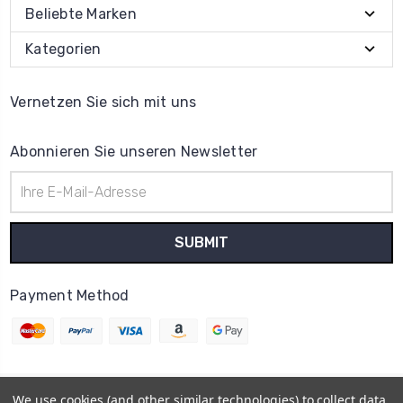
Beliebte Marken
Kategorien
Vernetzen Sie sich mit uns
Abonnieren Sie unseren Newsletter
E-
Mail-
Adresse
Payment Method
We use cookies (and other similar technologies) to collect data
© 2026
Uhrenteile Lager