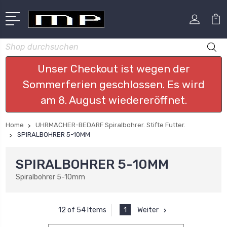
Suchen
Unser Checkout ist wegen der
Sommerferien geschlossen. Es wird
am 8. August wiedereröffnet.
Home
UHRMACHER-BEDARF Spiralbohrer. Stifte Futter.
SPIRALBOHRER 5-10MM
SPIRALBOHRER 5-10MM
Spiralbohrer 5-10mm
1
Weiter
12 of 54 Items