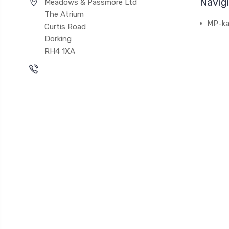
Navig
Meadows & Passmore Ltd
The Atrium
MP-ka
Curtis Road
Dorking
RH4 1XA