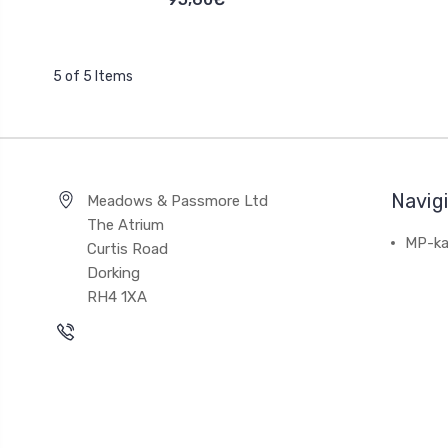
5 of 5 Items
Navig
Meadows & Passmore Ltd
The Atrium
MP-ka
Curtis Road
Dorking
RH4 1XA