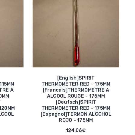
[English]SPIRIT
115MM
THERMOMETER RED - 175MM
TRE A
[Francais]THERMOMETRE A
20MM
ALCOOL ROUGE - 175MM
T
[Deutsch]SPIRIT
120MM
THERMOMETER RED - 175MM
LCOOL
[Espagnol]TERMON ALCOHOL
ROJO - 175MM
124,06€