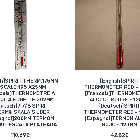
sh]SPIRIT THERM.175MM
[English]SPIRIT
 SCALE 195 X25MM
THERMOMETER RED - 
ncais]THERMOMETRE A
[Francais]THERMOME
OL A ECHELLE 202MM
ALCOOL ROUGE - 1
eutsch]7 7/8 SPIRIT
[Deutsch]SPIRI
ERM& SKALA SILBER
THERMOMETER RED - 
agnol]200MM TERMOM
[Espagnol]TERMON A
OL ESCALA PLATEADA
ROJO - 120MM
110,69€
42,82€