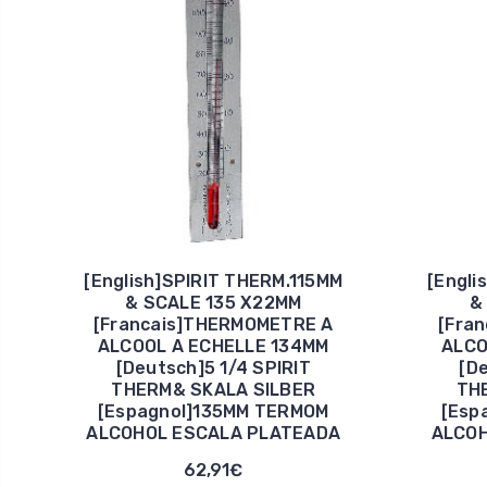
[English]SPIRIT THERM.115MM
[Engli
& SCALE 135 X22MM
&
[Francais]THERMOMETRE A
[Fra
ALCOOL A ECHELLE 134MM
ALCO
[Deutsch]5 1/4 SPIRIT
[D
THERM& SKALA SILBER
TH
[Espagnol]135MM TERMOM
[Esp
ALCOHOL ESCALA PLATEADA
ALCOH
62,91€