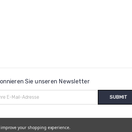
onnieren Sie unseren Newsletter
l-
esse
to improve your shopping experience.
temap