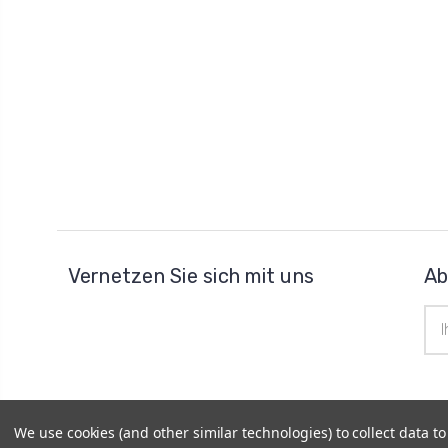
Vernetzen Sie sich mit uns
Ab
E-
Mai
Adr
We use cookies (and other similar technologies) to collect data 
© 2026
Uhrenteile Lager
|
Powered by
BigCommerce
|
Si