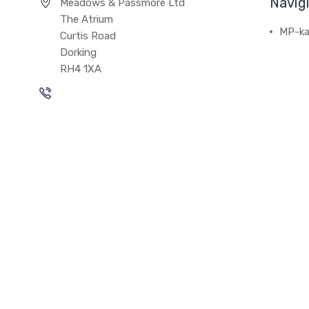
Navig
Meadows & Passmore Ltd
The Atrium
MP-ka
Curtis Road
Dorking
RH4 1XA