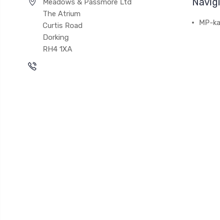
Navig
Meadows & Passmore Ltd
The Atrium
MP-ka
Curtis Road
Dorking
RH4 1XA