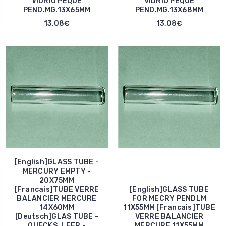
VIDRIO PEQUE
VIDRIO PEQUE
PEND.MG.13X65MM
PEND.MG.13X68MM
13,08€
13,08€
[English]GLASS TUBE -
MERCURY EMPTY -
20X75MM
[Francais]TUBE VERRE
[English]GLASS TUBE
BALANCIER MERCURE
FOR MECRY PENDLM
14X60MM
11X55MM [Francais]TUBE
[Deutsch]GLAS TUBE -
VERRE BALANCIER
QUECKS. LEER -
MERCURE 11X55MM