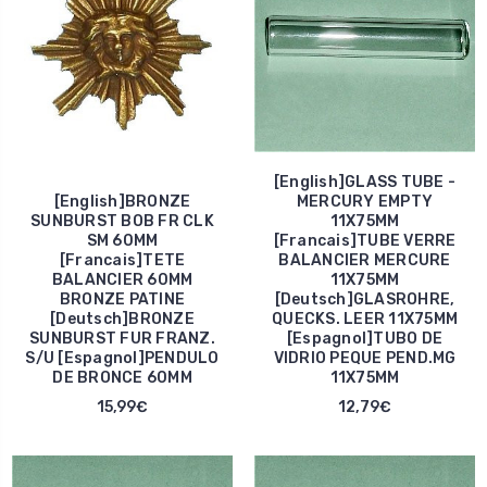
[English]GLASS TUBE -
[English]BRONZE
MERCURY EMPTY
SUNBURST BOB FR CLK
11X75MM
SM 60MM
[Francais]TUBE VERRE
[Francais]TETE
BALANCIER MERCURE
BALANCIER 60MM
11X75MM
BRONZE PATINE
[Deutsch]GLASROHRE,
[Deutsch]BRONZE
QUECKS. LEER 11X75MM
SUNBURST FUR FRANZ.
[Espagnol]TUBO DE
S/U [Espagnol]PENDULO
VIDRIO PEQUE PEND.MG
DE BRONCE 60MM
11X75MM
15,99€
12,79€