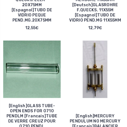
20X75MM
[Deutsch]GLASROHRE
[Espagnol]TUBO DE
F.QUECKS. 11X55M
VIDRIO PEQUE
[Espagnol]TUBO DE
PEND.MG.20X75MM
VIDRIO PEND.MG 11X55MM
12,55€
12,79€
[English]GLASS TUBE-
OPEN ENDS FOR 0710
PENDLM [Francais]TUBE
[English]MERCURY
DE VERRE CREUZ POUR
PENDULUM NO MERCURY
0710 PENDL
[Francais]BALANCIER