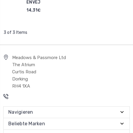
ENVEJ
14,31€
3 of 3 Items
Meadows & Passmore Ltd
The Atrium
Curtis Road
Dorking
RH4 1XA
Navigieren
Beliebte Marken