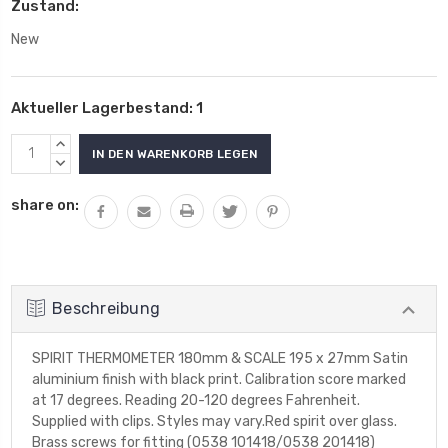
Zustand:
New
Aktueller Lagerbestand:
1
MENGE
VON
MENGE
UNDEFINED
VON
share on:
ERHÖHEN
UNDEFINED
VERRINGERN
Beschreibung
SPIRIT THERMOMETER 180mm & SCALE 195 x 27mm Satin
aluminium finish with black print. Calibration score marked
at 17 degrees. Reading 20-120 degrees Fahrenheit.
Supplied with clips. Styles may vary.Red spirit over glass.
Brass screws for fitting (0538 101418/0538 201418)