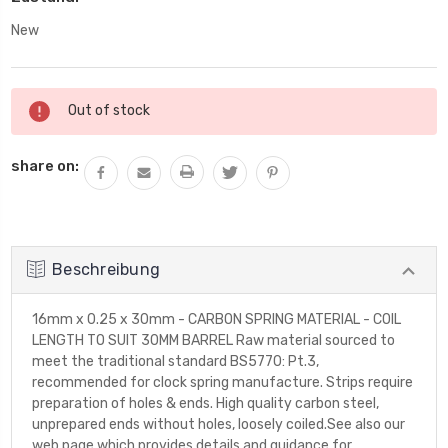
New
Aktueller
Out of stock
Lagerbestand:
share on:
Beschreibung
16mm x 0.25 x 30mm - CARBON SPRING MATERIAL - COIL
LENGTH TO SUIT 30MM BARREL Raw material sourced to
meet the traditional standard BS5770: Pt.3,
recommended for clock spring manufacture. Strips require
preparation of holes & ends. High quality carbon steel,
unprepared ends without holes, loosely coiled.See also our
web page which provides details and guidance for