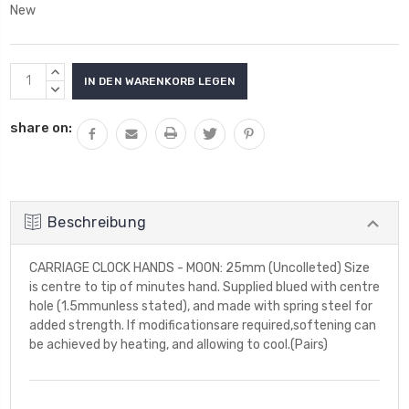
New
Aktueller
MENGE
Lagerbestand:
VON
MENGE
UNDEFINED
VON
share on:
ERHÖHEN
UNDEFINED
VERRINGERN
Beschreibung
CARRIAGE CLOCK HANDS - MOON: 25mm (Uncolleted) Size
is centre to tip of minutes hand. Supplied blued with centre
hole (1.5mmunless stated), and made with spring steel for
added strength. If modificationsare required,softening can
be achieved by heating, and allowing to cool.(Pairs)