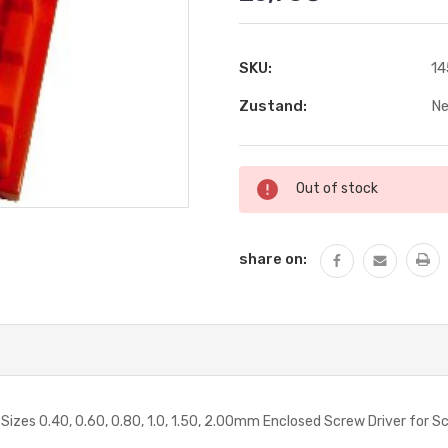
SKU:
14
Zustand:
N
Aktueller
Out of stock
Lagerbestand:
share on:
zes 0.40, 0.60, 0.80, 1.0, 1.50, 2.00mm Enclosed Screw Driver for S