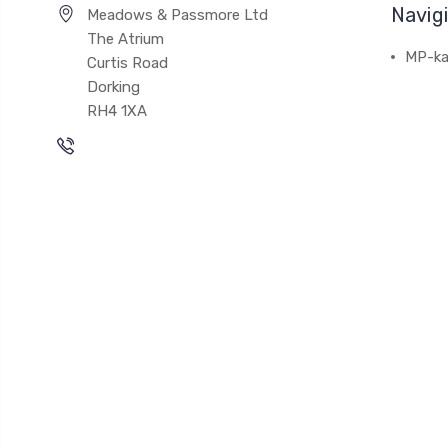
Navig
Meadows & Passmore Ltd
The Atrium
MP-ka
Curtis Road
Dorking
RH4 1XA