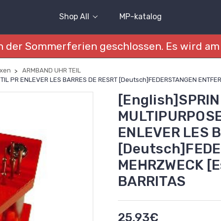
Shop All
MP-katalog
 der Sommerferien geschlossen. Es wird am 
xen
ARMBAND UHR TEIL
UTIL PR ENLEVER LES BARRES DE RESRT [Deutsch]FEDERSTANGEN ENTFE
[English]SPRI
MULTIPURPOSE 
ENLEVER LES 
[Deutsch]FED
MEHRZWECK [E
BARRITAS
25,93€