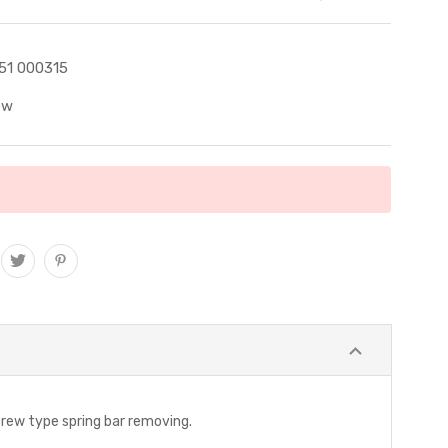
51 000315
ew
crew type spring bar removing.