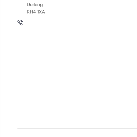
Dorking
RH4 1XA