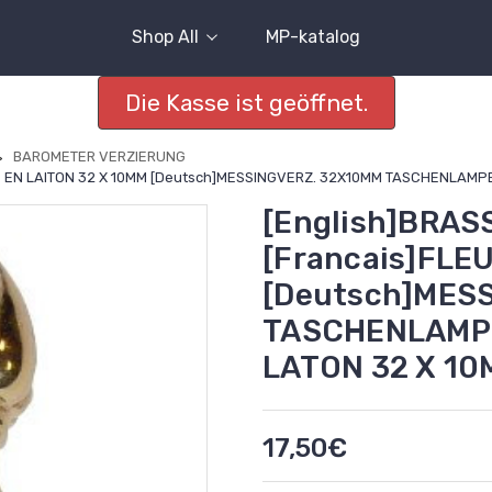
Shop All
MP-katalog
Die Kasse ist geöffnet.
BAROMETER VERZIERUNG
NS EN LAITON 32 X 10MM [Deutsch]MESSINGVERZ. 32X10MM TASCHENLAMPE
[English]BRAS
[Francais]FLE
[Deutsch]MES
TASCHENLAMPE
LATON 32 X 1
17,50€