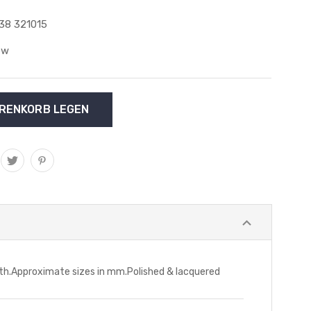
38 321015
ew
ngth.Approximate sizes in mm.Polished & lacquered