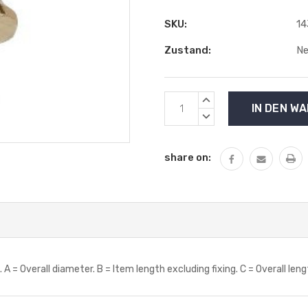
SKU:
14
Zustand:
N
Aktueller
MENGE
Lagerbestand:
VON
MENGE
UNDEFINED
VON
ERHÖHEN
UNDEFINED
share on:
VERRINGERN
 Overall diameter. B = Item length excluding fixing. C = Overall le