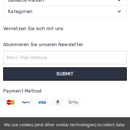
Beliebte Marken
Kategorien
Vernetzen Sie sich mit uns
Abonnieren Sie unseren Newsletter
E-
Mail-
Adresse
Payment Method
We use cookies (and other similar technologies) to collect data
© 2026
Uhrenteile Lager