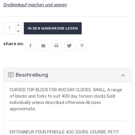
Großeinkauf machen und sparen
Aktueller
MENGE
Lagerbestand:
VON
MENGE
UNDEFINED
VON
share on:
ERHÖHEN
UNDEFINED
VERRINGERN
Beschreibung
CURVED TOP BLOCK FOR 400 DAY CLOCKS. SMALL. A range
of blocks and forks to suit 400 day torsion clocks.Sold
individually unless described otherwise.All sizes
approximate.
ENTRAINEUR POUR PENDULE 400 JOURS. COURBE. PETIT