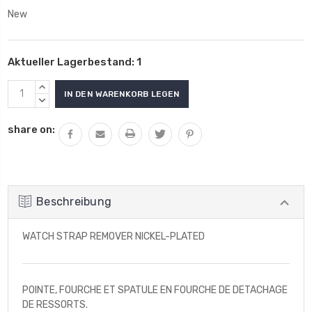
New
Aktueller Lagerbestand:
1
MENGE
VON
MENGE
UNDEFINED
VON
share on:
ERHÖHEN
UNDEFINED
VERRINGERN
Beschreibung
WATCH STRAP REMOVER NICKEL-PLATED
POINTE, FOURCHE ET SPATULE EN FOURCHE DE DETACHAGE
DE RESSORTS.