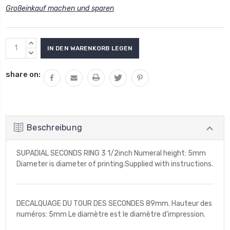
Großeinkauf machen und sparen
Aktueller
MENGE
Lagerbestand:
VON
MENGE
UNDEFINED
VON
share on:
ERHÖHEN
UNDEFINED
VERRINGERN
Beschreibung
SUPADIAL SECONDS RING 3 1/2inch Numeral height: 5mm
Diameter is diameter of printing.Supplied with instructions.
DECALQUAGE DU TOUR DES SECONDES 89mm. Hauteur des
numéros: 5mm Le diamètre est le diamètre d'impression.