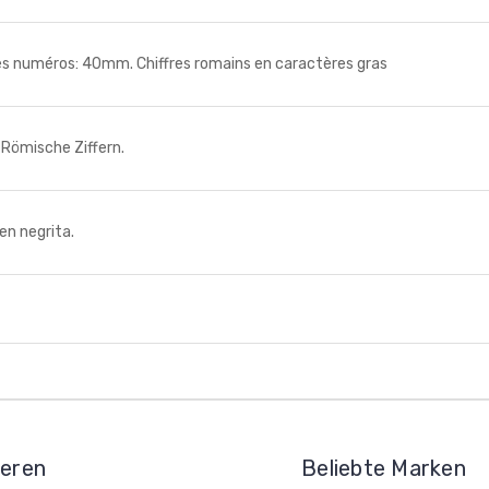
numéros: 40mm. Chiffres romains en caractères gras
ömische Ziffern.
n negrita.
ieren
Beliebte Marken