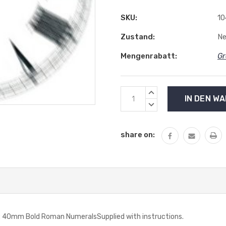
SKU:
10
Zustand:
N
Mengenrabatt:
Gr
Aktueller
MENGE
Lagerbestand:
VON
MENGE
UNDEFINED
VON
ERHÖHEN
UNDEFINED
share on:
VERRINGERN
 40mm Bold Roman NumeralsSupplied with instructions.