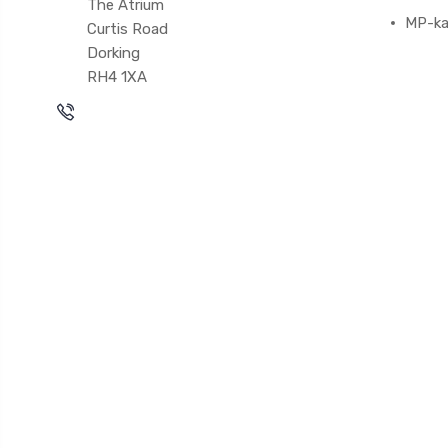
The Atrium
MP-ka
Curtis Road
Dorking
RH4 1XA