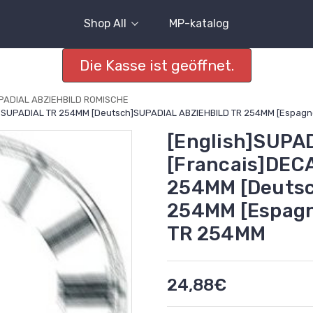
Shop All
MP-katalog
Die Kasse ist geöffnet.
PADIAL ABZIEHBILD ROMISCHE
E SUPADIAL TR 254MM [Deutsch]SUPADIAL ABZIEHBILD TR 254MM [Espa
[English]SUPA
[Francais]DE
254MM [Deutsc
254MM [Espag
TR 254MM
24,88€