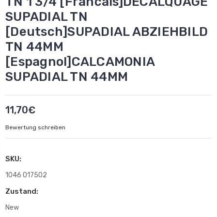
TN 1 3/4 [Francais]DECALQUAGE
SUPADIAL TN
[Deutsch]SUPADIAL ABZIEHBILD
TN 44MM
[Espagnol]CALCAMONIA
SUPADIAL TN 44MM
11,70€
Bewertung schreiben
SKU:
1046 017502
Zustand:
New