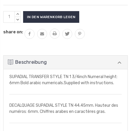
Aktueller
MENGE
Lagerbestand:
VON
MENGE
UNDEFINED
VON
share on:
ERHÖHEN
UNDEFINED
VERRINGERN
Beschreibung
SUPADIAL TRANSFER STYLE TN 1 3/4inch Numeral height:
6mm Bold arabic numericals.Supplied with instructions.
DECALQUAGE SUPADIAL STYLE TN 44.45mm. Hauteur des
numéros: 6mm. Chiffres arabes en caractères gras.