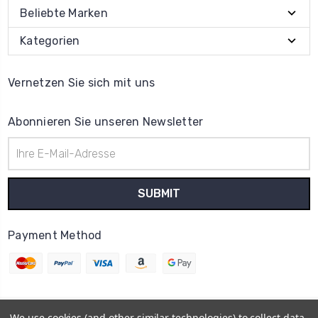
Beliebte Marken
Kategorien
Vernetzen Sie sich mit uns
Abonnieren Sie unseren Newsletter
E-
Mail-
Adresse
Payment Method
We use cookies (and other similar technologies) to collect data
© 2026
Uhrenteile Lager