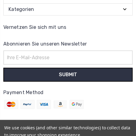
Kategorien
Vernetzen Sie sich mit uns
Abonnieren Sie unseren Newsletter
E-
Mail-
Adresse
Payment Method
We use cookies (and other similar technologies) to collect data
© 2026
Uhrenteile Lager
to improve your shopping experience.
Powered by
BigCommerce