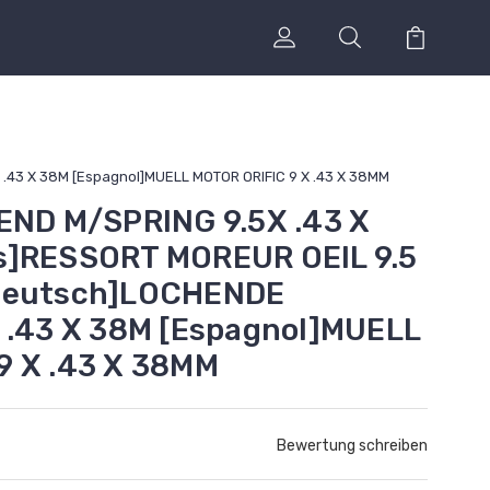
 .43 X 38M [Espagnol]MUELL MOTOR ORIFIC 9 X .43 X 38MM
END M/SPRING 9.5X .43 X
s]RESSORT MOREUR OEIL 9.5
[Deutsch]LOCHENDE
 .43 X 38M [Espagnol]MUELL
9 X .43 X 38MM
Bewertung schreiben