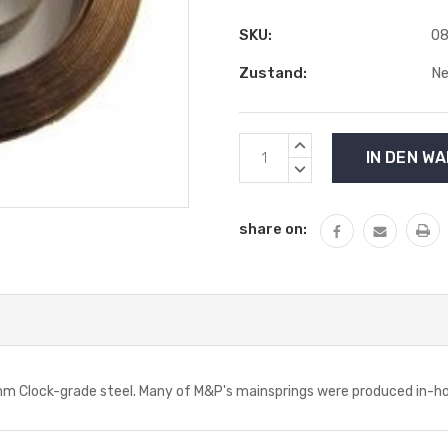
SKU:
08
Zustand:
N
Aktueller
MENGE
Lagerbestand:
VON
MENGE
UNDEFINED
VON
ERHÖHEN
UNDEFINED
share on:
VERRINGERN
ock-grade steel. Many of M&P's mainsprings were produced in-house