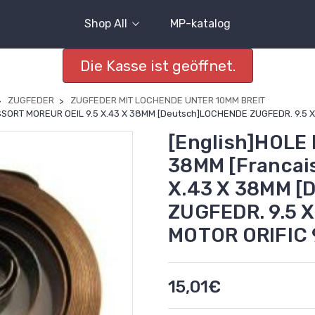
Shop All
MP-katalog
Die Kasse ist geöffnet.
ZUGFEDER
ZUGFEDER MIT LOCHENDE UNTER 10MM BREIT
ESSORT MOREUR OEIL 9.5 X.43 X 38MM [Deutsch]LOCHENDE ZUGFEDR. 9.5 X
[English]HOLE 
38MM [Francai
X.43 X 38MM 
ZUGFEDR. 9.5 X
MOTOR ORIFIC 
15,01€