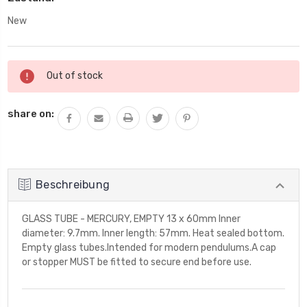
New
Aktueller
Out of stock
Lagerbestand:
share on:
Beschreibung
GLASS TUBE - MERCURY, EMPTY 13 x 60mm Inner
diameter: 9.7mm. Inner length: 57mm. Heat sealed bottom.
Empty glass tubes.Intended for modern pendulums.A cap
or stopper MUST be fitted to secure end before use.