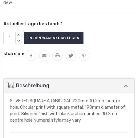
New
Aktueller Lagerbestand:
1
MENGE
VON
MENGE
UNDEFINED
VON
share on:
ERHÖHEN
UNDEFINED
VERRINGERN
Beschreibung
SILVERED SQUARE ARABIC DIAL 220mm 10.2mm centre
hole. Circular print with square metal. 190mm diameter of
print. Silvered finish with black arabic numbers.10.2mm
centre hole.Numeral style may vary.