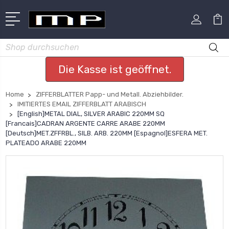
Suchen
Die Kasse ist geöffnet.
Home
ZIFFERBLATTER Papp- und Metall. Abziehbilder.
IMITIERTES EMAIL ZIFFERBLATT ARABISCH
[English]METAL DIAL, SILVER ARABIC 220MM SQ
[Francais]CADRAN ARGENTE CARRE ARABE 220MM
[Deutsch]MET.ZFFRBL., SILB. ARB. 220MM [Espagnol]ESFERA MET.
PLATEADO ARABE 220MM