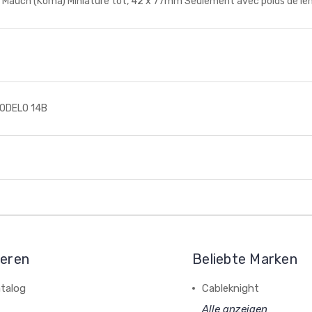
ch (Koma) Miniature tôt, 42 x 77mm Seulement avec poids de lentil
MODELO 14B
ieren
Beliebte Marken
talog
Cableknight
Alle anzeigen