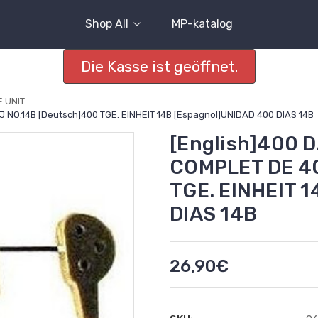
Shop All
MP-katalog
Die Kasse ist geöffnet.
E UNIT
J NO.14B [Deutsch]400 TGE. EINHEIT 14B [Espagnol]UNIDAD 400 DIAS 14B
[English]400 D
COMPLET DE 40
TGE. EINHEIT 
DIAS 14B
26,90€