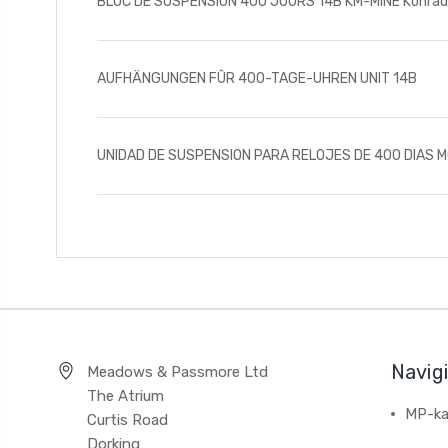
BLOC DE SUSPENSION 400 JOURS 14B KM-MINE Konrad Mau
AUFHÄNGUNGEN FÛR 400-TAGE-UHREN UNIT 14B
UNIDAD DE SUSPENSION PARA RELOJES DE 400 DIAS 
Navig
Meadows & Passmore Ltd
The Atrium
MP-ka
Curtis Road
Dorking