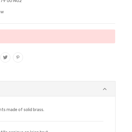
79 001402
ew
s made of solid brass.