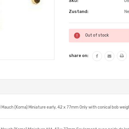
SKU:
06
Zustand:
N
Aktueller
Out of stock
Lagerbestand:
share on:
uch (Koma) Miniature early, 42 x 77mm Only with conical bob weight