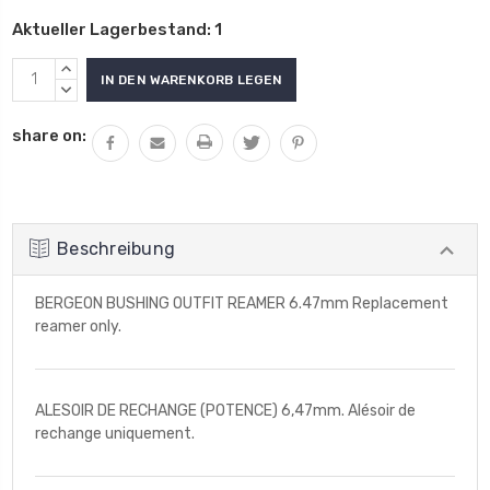
Aktueller Lagerbestand:
1
MENGE
VON
MENGE
UNDEFINED
VON
share on:
ERHÖHEN
UNDEFINED
VERRINGERN
Beschreibung
BERGEON BUSHING OUTFIT REAMER 6.47mm Replacement
reamer only.
ALESOIR DE RECHANGE (POTENCE) 6,47mm. Alésoir de
rechange uniquement.