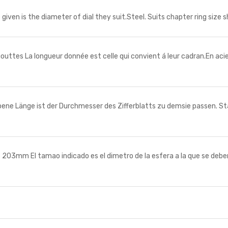
en is the diameter of dial they suit.Steel. Suits chapter ring size s
s La longueur donnée est celle qui convient á leur cadran.En acier. 
Länge ist der Durchmesser des Zifferblatts zu demsie passen. St
m El tamao indicado es el dimetro de la esfera a la que se deben 