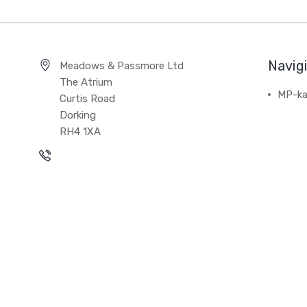
Navig
Meadows & Passmore Ltd
The Atrium
MP-ka
Curtis Road
Dorking
RH4 1XA