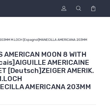
ND 203MM M.LOCH [Espagnol]MANECILLA AMERICANA 203MM
S AMERICAN MOON 8 WITH
cais]AIGUILLE AMERICAINE
 [Deutsch]ZEIGER AMERIK.
M.LOCH
NECILLA AMERICANA 203MM