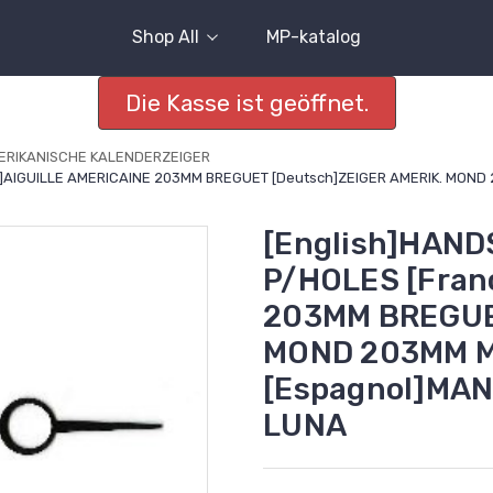
Shop All
MP-katalog
Die Kasse ist geöffnet.
ERIKANISCHE KALENDERZEIGER
is]AIGUILLE AMERICAINE 203MM BREGUET [Deutsch]ZEIGER AMERIK. MO
[English]HAND
P/HOLES [Fran
203MM BREGUET
MOND 203MM 
[Espagnol]MA
LUNA